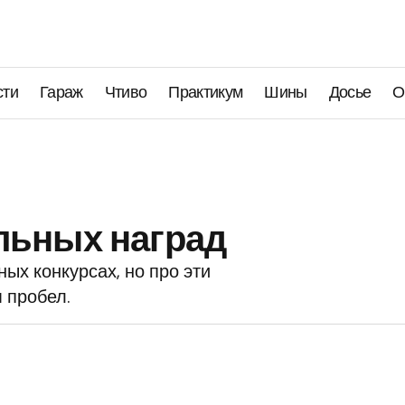
сти
Гараж
Чтиво
Практикум
Шины
Досье
О
льных наград
ых конкурсах, но про эти
м пробел.