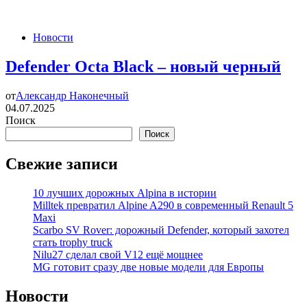
Новости
Defender Octa Black – новый черный
от
Александр Наконечный
04.07.2025
Поиск
Поиск
Свежие записи
10 лучших дорожных Alpina в истории
Milltek превратил Alpine A290 в современный Renault 5
Maxi
Scarbo SV Rover: дорожный Defender, который захотел
стать trophy truck
Nilu27 сделал свой V12 ещё мощнее
MG готовит сразу две новые модели для Европы
Новости