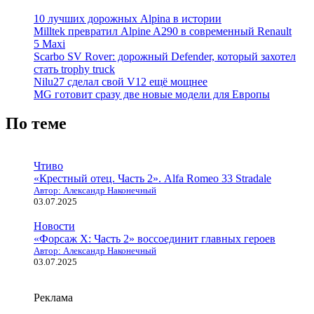
10 лучших дорожных Alpina в истории
Milltek превратил Alpine A290 в современный Renault
5 Maxi
Scarbo SV Rover: дорожный Defender, который захотел
стать trophy truck
Nilu27 сделал свой V12 ещё мощнее
MG готовит сразу две новые модели для Европы
По теме
Чтиво
«Крестный отец. Часть 2». Alfa Romeo 33 Stradale
Автор: Александр Наконечный
03.07.2025
Новости
«Форсаж X: Часть 2» воссоединит главных героев
Автор: Александр Наконечный
03.07.2025
Реклама