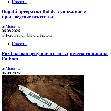
Новости
Bugatti превратил Bolide в уникальное
произведение искусства
от
Motorius
06.08.2026
Новости
Ford назвал цену нового электрического пикапа
Fathom
от
Motorius
06.08.2026