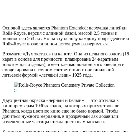
Основой здесь является Phantom Extended: верхушка линейки
Rolls-Royce, версия с длинной базой, массой 2,5 тонны и
мощностью 563 л.с. Но на эту основу каждому подразделению
Rolls-Royce позволили по-настоящему развернуться.
Возьмите «Дух экстаза» на капоте. Она из цельного золота (18
карат в основе для прочности, плакирована 24-каратным
золотом для отделки), имеет клеймо лондонского ювелира и
смоделирована в точном соответствии с оригинальной
литьевой формой «летящей леди» 1925 года.
Двухцветная окраска «черный и белый» — это отсылка к
кинопремьерам 1930-х годов, на которых присутствовали
Phantom, когда цветное кино еще не было нормой. Чтобы
добиться нужного мерцания, в прозрачный лак добавили
измельченные частицы стекла цвета шампанского.
Каждое из огромных колес с дисками-тарелками гравировано