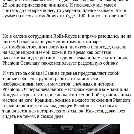
25 концентрическими линиями. И поскольку мы умеем
считать до четырех колес, то уверенно предсказываем, что в
сумме на всех автомобилях их будет 100. Бинго к столетию!
Но в салоне сотрудники Rolls-Royce и впрямь разошлись не на
шутку. Отдавая дань уважения тому, как на заре
автомобилестроения извозчики, памятуя о непогоде, сидели
на водонепроницаемой коже, в то время как богатые
пассажиры под укрытием сзади возлежали на мягких тканях,
Phantom Centenary также использует раздельную обивку.
И что это за обивка! Задние сиденья представляют собой
тканые гобелены ручной работы с вытанными
изображениями мест и моментов, значимых в истории
Phantom. От первоначального местонахождения компании на
Кондуит-стрит в Лондоне до картин Генри Ройса, написанных
маслом на юге Франции, эскизов каждого поколения Phantom
и вышивок известных владельцев Phantom — это богатая,
тканая летопись исторических отсылок. Кажется, даже грех
сидеть на таком, в самом деле.