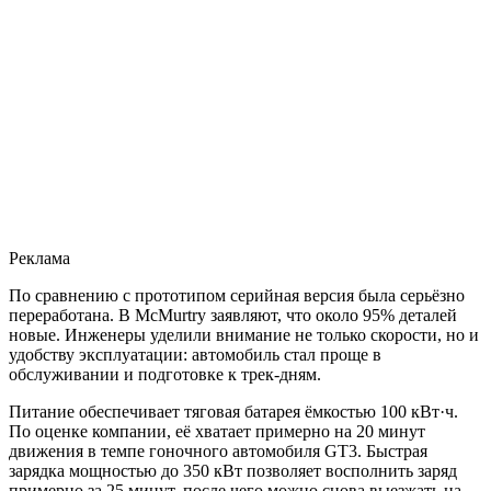
Реклама
По сравнению с прототипом серийная версия была серьёзно
переработана. В McMurtry заявляют, что около 95% деталей
новые. Инженеры уделили внимание не только скорости, но и
удобству эксплуатации: автомобиль стал проще в
обслуживании и подготовке к трек-дням.
Питание обеспечивает тяговая батарея ёмкостью 100 кВт·ч.
По оценке компании, её хватает примерно на 20 минут
движения в темпе гоночного автомобиля GT3. Быстрая
зарядка мощностью до 350 кВт позволяет восполнить заряд
примерно за 25 минут, после чего можно снова выезжать на