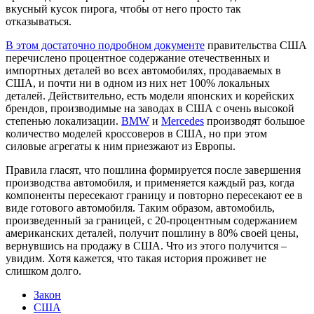
вкусный кусок пирога, чтобы от него просто так
отказываться.
В этом достаточно подробном документе
правительства США
перечислено процентное содержание отечественных и
импортных деталей во всех автомобилях, продаваемых в
США, и почти ни в одном из них нет 100% локальных
деталей. Действительно, есть модели японских и корейских
брендов, производимые на заводах в США с очень высокой
степенью локализации.
BMW
и
Mercedes
производят большое
количество моделей кроссоверов в США, но при этом
силовые агрегаты к ним приезжают из Европы.
Правила гласят, что пошлина формируется после завершения
производства автомобиля, и применяется каждый раз, когда
компоненты пересекают границу и повторно пересекают ее в
виде готового автомобиля. Таким образом, автомобиль,
произведенный за границей, с 20-процентным содержанием
американских деталей, получит пошлину в 80% своей цены,
вернувшись на продажу в США. Что из этого получится –
увидим. Хотя кажется, что такая история проживет не
слишком долго.
Закон
США