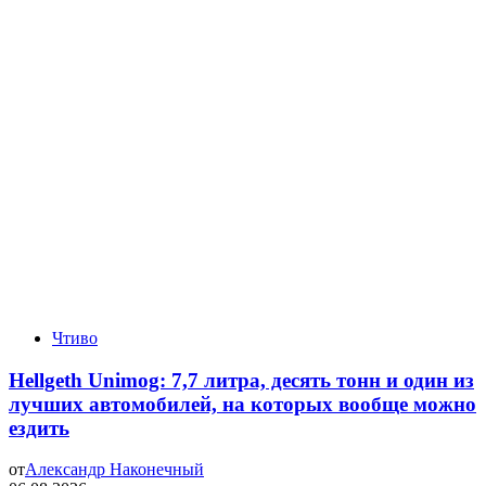
Чтиво
Hellgeth Unimog: 7,7 литра, десять тонн и один из
лучших автомобилей, на которых вообще можно
ездить
от
Александр Наконечный