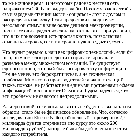
то же ночное время. В некоторых районах местная сеть
напряжением 230 В не выдержала бы. Поэтому важно, чтобы
сами зарядные станции могли «общаться» друг с другом и
распределять нагрузку. Если предоставить водителям
небольшой стимул в виде более дешевой электроэнергии,
почти все они с радостью соглашаются на это – при условии,
что в их приложении есть простая кнопка, позволяющая
отменить отсрочку, если им срочно нужно куда-то уехать.
Что звучит разумно в наш век цифровых технологий, если бы
не одно «но»: электроэнергетика приватизирована и
разделена между множеством компаний. Не существует
единого органа, который бы агрегировал эту информацию.
Тем не менее, это бюрократическая, а не техническая
проблема. Множество производителей зарядных станций
также, похоже, не работают над едиными протоколами обмена
информацией, в отличие от Германии. Будем надеяться, что
эти проблемы не являются непреодолимыми.
Альтернативой, если локальная сеть не будет сглажена таким
образом, стало бы ее физическое обновление. Что, согласно
исследованию Electric Nation, обошлось бы примерно в 2,2
миллиарда фунтов стерлингов (по курсу это около 200
миллиардов рублей), которые были бы добавлены к счетам
каждого потребителя.