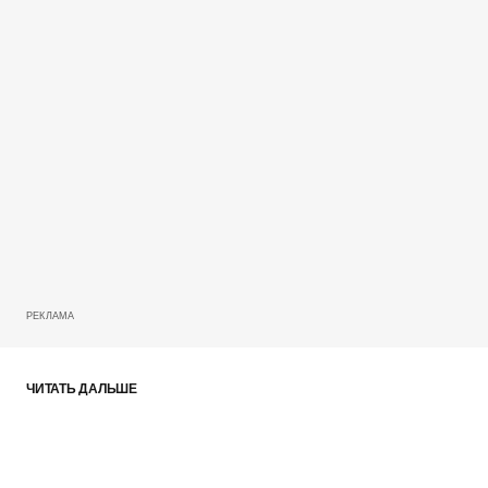
Your Name
Your E-mail
Submit Comment
РЕКЛАМА
ЧИТАТЬ ДАЛЬШЕ