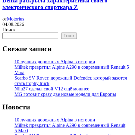
Denza раскрыла характеристики своего
электрического спорткара Z
от
Motorius
04.08.2026
Поиск
Поиск
Свежие записи
10 лучших дорожных Alpina в истории
Milltek превратил Alpine A290 в современный Renault 5
Maxi
Scarbo SV Rover: дорожный Defender, который захотел
стать trophy truck
Nilu27 сделал свой V12 ещё мощнее
MG готовит сразу две новые модели для Европы
Новости
10 лучших дорожных Alpina в истории
Milltek превратил Alpine A290 в современный Renault
5 Maxi