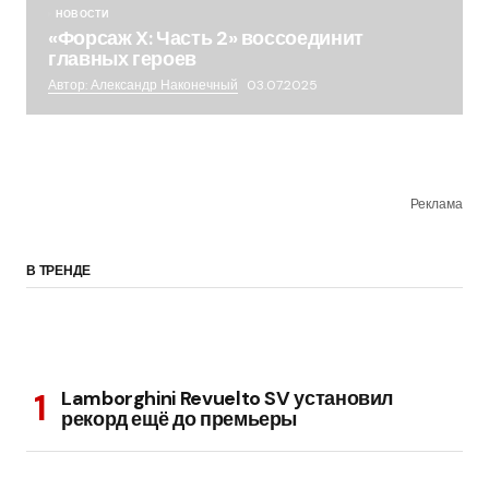
НОВОСТИ
«Форсаж X: Часть 2» воссоединит
главных героев
Автор: Александр Наконечный
03.07.2025
Реклама
В ТРЕНДЕ
Lamborghini Revuelto SV установил
рекорд ещё до премьеры