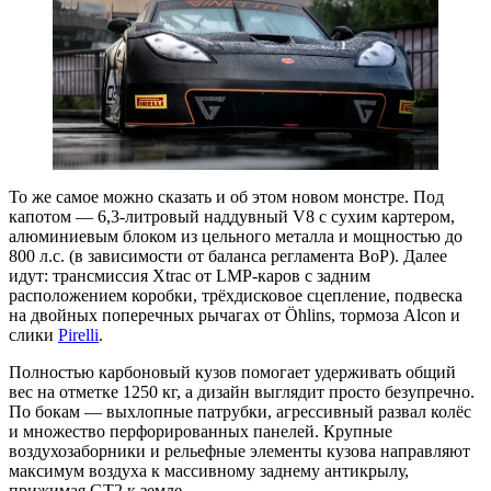
То же самое можно сказать и об этом новом монстре. Под
капотом — 6,3-литровый наддувный V8 с сухим картером,
алюминиевым блоком из цельного металла и мощностью до
800 л.с. (в зависимости от баланса регламента BoP). Далее
идут: трансмиссия Xtrac от LMP-каров с задним
расположением коробки, трёхдисковое сцепление, подвеска
на двойных поперечных рычагах от Öhlins, тормоза Alcon и
слики
Pirelli
.
Полностью карбоновый кузов помогает удерживать общий
вес на отметке 1250 кг, а дизайн выглядит просто безупречно.
По бокам — выхлопные патрубки, агрессивный развал колёс
и множество перфорированных панелей. Крупные
воздухозаборники и рельефные элементы кузова направляют
максимум воздуха к массивному заднему антикрылу,
прижимая GT2 к земле.